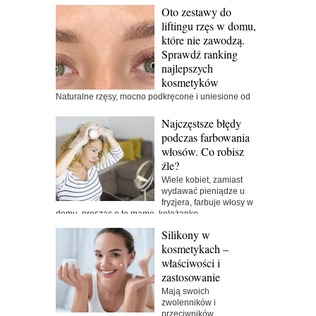
składników...
Oto zestawy do
liftingu rzęs w domu,
które nie zawodzą.
Sprawdź ranking
najlepszych
kosmetyków
Naturalne rzęsy, mocno podkręcone i uniesione od
samej nasady, to marzenie wielu kobiet. Można je...
Najczęstsze błędy
podczas farbowania
włosów. Co robisz
źle?
Wiele kobiet, zamiast
wydawać pieniądze u
fryzjera, farbuje włosy w
domu, prosząc o to mamę, koleżankę,...
Silikony w
kosmetykach –
właściwości i
zastosowanie
Mają swoich
zwolenników i
przeciwników,