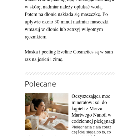
w skórę; nadmiar należy opłukać wodą.
Potem na dłonie nakłada się maseczkę. Po
upływie około 30 minut nadmiar maseczki
wmasuj w dłonie lub zetrzyj wilgotnym
ręcznikiem.
Maska i peeling Eveline Cosmetics są w sam
raz na jesień i zimę.
Polecane
Oczyszczająca moc
minerałów: sól do
kąpieli z Morza
Martwego Nanoil w
codziennej pielęgnacji
Pielęgnacja ciała coraz
częściej sięga po to, co
naturalne i sprawdzone przez wieki. Wśród