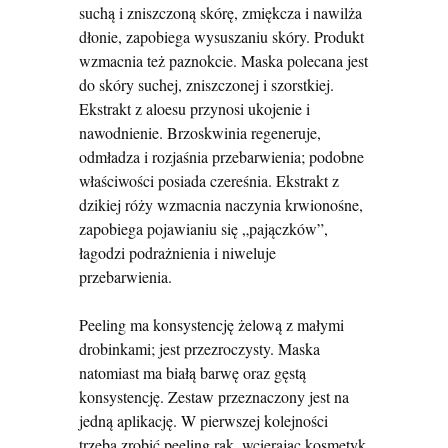
suchą i zniszczoną skórę, zmiękcza i nawilża
dłonie, zapobiega wysuszaniu skóry. Produkt
wzmacnia też paznokcie. Maska polecana jest
do skóry suchej, zniszczonej i szorstkiej.
Ekstrakt z aloesu przynosi ukojenie i
nawodnienie. Brzoskwinia regeneruje,
odmładza i rozjaśnia przebarwienia; podobne
właściwości posiada czereśnia. Ekstrakt z
dzikiej róży wzmacnia naczynia krwionośne,
zapobiega pojawianiu się „pajączków”,
łagodzi podrażnienia i niweluje
przebarwienia.
Peeling ma konsystencję żelową z małymi
drobinkami; jest przezroczysty. Maska
natomiast ma białą barwę oraz gęstą
konsystencję. Zestaw przeznaczony jest na
jedną aplikację. W pierwszej kolejności
trzeba zrobić peeling rąk, wcierając kosmetyk