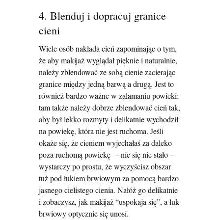
4. Blenduj i dopracuj granice
cieni
Wiele osób nakłada cień zapominając o tym,
że aby makijaż wyglądał pięknie i naturalnie,
należy zblendować ze sobą cienie zacierając
granice między jedną barwą a drugą. Jest to
również bardzo ważne w załamaniu powieki:
tam także należy dobrze zblendować cień tak,
aby był lekko rozmyty i delikatnie wychodził
na powiekę, która nie jest ruchoma. Jeśli
okaże się, że cieniem wyjechałaś za daleko
poza ruchomą powiekę – nic się nie stało –
wystarczy po prostu, że wyczyścisz obszar
tuż pod łukiem brwiowym za pomocą bardzo
jasnego cielistego cienia. Nałóż go delikatnie
i zobaczysz, jak makijaż “uspokaja się”, a łuk
brwiowy optycznie się unosi.