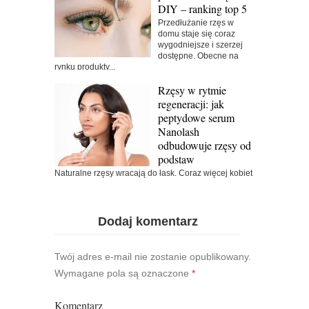
DIY – ranking top 5
Przedłużanie rzęs w
domu staje się coraz
wygodniejsze i szerzej
dostępne. Obecne na
rynku produkty...
Rzęsy w rytmie
regeneracji: jak
peptydowe serum
Nanolash
odbudowuje rzęsy od
podstaw
Naturalne rzęsy wracają do łask. Coraz więcej kobiet
rezygnuje z przedłużania i sięga po produkty,...
Dodaj komentarz
Twój adres e-mail nie zostanie opublikowany.
Wymagane pola są oznaczone
*
Komentarz