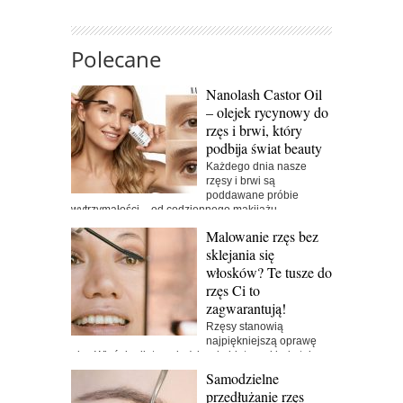
Polecane
Nanolash Castor Oil
– olejek rycynowy do
rzęs i brwi, który
podbija świat beauty
Każdego dnia nasze
rzęsy i brwi są
poddawane próbie
wytrzymałości – od codziennego makijażu...
Malowanie rzęs bez
sklejania się
włosków? Te tusze do
rzęs Ci to
zagwarantują!
Rzęsy stanowią
najpiękniejszą oprawę
oka. Właśnie dlatego każda z kobiet przykłada tak
dużą...
Samodzielne
przedłużanie rzęs