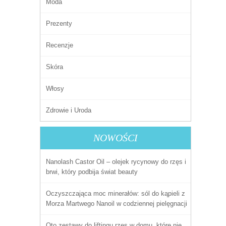
Moda
Prezenty
Recenzje
Skóra
Włosy
Zdrowie i Uroda
NOWOŚCI
Nanolash Castor Oil – olejek rycynowy do rzęs i
brwi, który podbija świat beauty
Oczyszczająca moc minerałów: sól do kąpieli z
Morza Martwego Nanoil w codziennej pielęgnacji
Oto zestawy do liftingu rzęs w domu, które nie