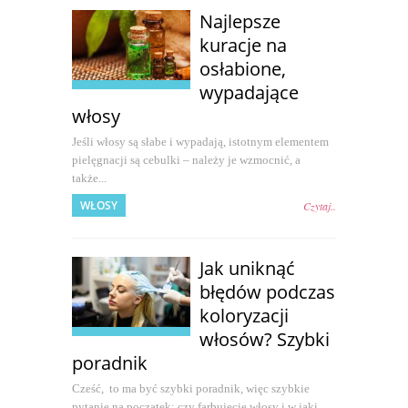
Najlepsze
kuracje na
osłabione,
wypadające
włosy
Jeśli włosy są słabe i wypadają, istotnym elementem
pielęgnacji są cebulki – należy je wzmocnić, a
także...
WŁOSY
Czytaj..
Jak uniknąć
błędów podczas
koloryzacji
włosów? Szybki
poradnik
Cześć, to ma być szybki poradnik, więc szybkie
pytanie na początek: czy farbujecie włosy i w jaki