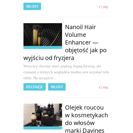
WŁOSY
Czytaj..
Nanoil Hair
Volume
Enhancer —
objętość jak po
wyjściu od fryzjera
Wszyscy chcemy mieć piękną, bujną fryzurę, ale
czasami z różnych względów trudno jest uzyskać teki
efekt. Na szczęście...
RECENZJE
WŁOSY
Czytaj..
Olejek roucou
w kosmetykach
do włosów
marki Davines