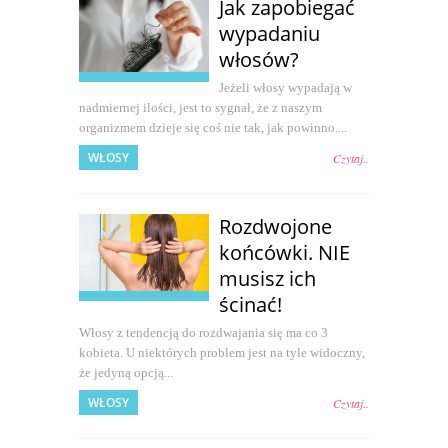
Jak zapobiegać
wypadaniu
włosów?
Jeżeli włosy wypadają w
nadmiernej ilości, jest to sygnał, że z naszym
organizmem dzieje się coś nie tak, jak powinno....
WŁOSY
Czytaj..
Rozdwojone
końcówki. NIE
musisz ich
ścinać!
Włosy z tendencją do rozdwajania się ma co 3
kobieta. U niektórych problem jest na tyle widoczny,
że jedyną opcją...
WŁOSY
Czytaj..