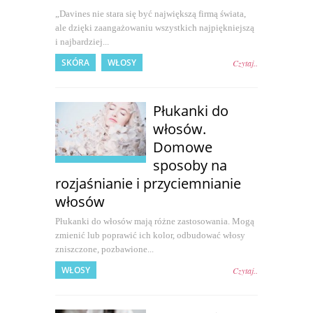
„Davines nie stara się być największą firmą świata,
ale dzięki zaangażowaniu wszystkich najpiękniejszą
i najbardziej...
SKÓRA
WŁOSY
Czytaj..
Płukanki do
włosów.
Domowe
sposoby na
rozjaśnianie i przyciemnianie
włosów
Płukanki do włosów mają różne zastosowania. Mogą
zmienić lub poprawić ich kolor, odbudować włosy
zniszczone, pozbawione...
WŁOSY
Czytaj..