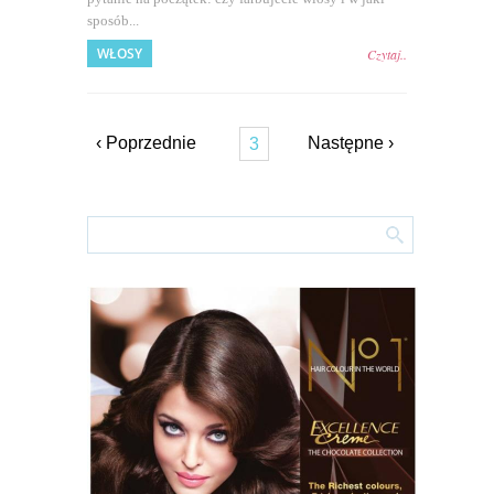
sposób...
WŁOSY
Czytaj..
‹ Poprzednie
Następne ›
3